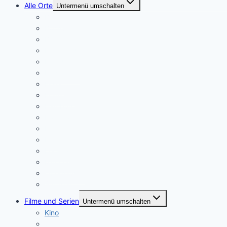
Alle Orte
Untermenü umschalten
Berlin
Bochum
Bremen
Dortmund
Dresden
Düsseldorf
Essen
Frankfurt
Hamburg
Hannover
Kiel
Köln
Leipzig
München
Oberhausen
Stuttgart
Filme und Serien
Untermenü umschalten
Kino
Streaming