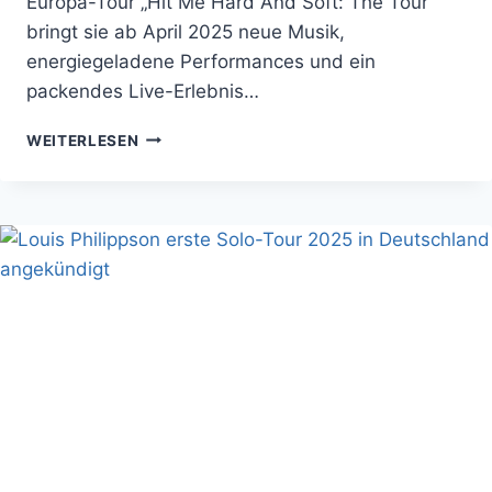
Europa-Tour „Hit Me Hard And Soft: The Tour“
bringt sie ab April 2025 neue Musik,
energiegeladene Performances und ein
packendes Live-Erlebnis…
BILLIE
WEITERLESEN
EILISH
2025:
ALLE
INFOS
ZUR
TOUR