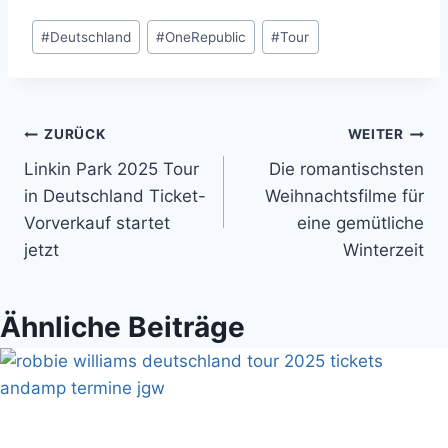
Schlagworte:
#
Deutschland
#
OneRepublic
#
Tour
Beitragsnavigation
ZURÜCK
WEITER
Linkin Park 2025 Tour
Die romantischsten
in Deutschland Ticket-
Weihnachtsfilme für
Vorverkauf startet
eine gemütliche
jetzt
Winterzeit
Ähnliche Beiträge