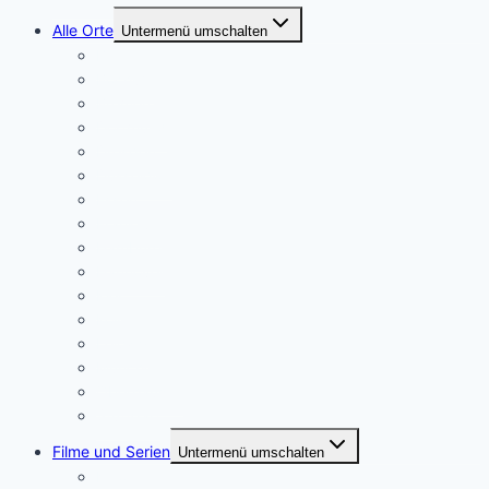
Alle Orte
Untermenü umschalten
Berlin
Bochum
Bremen
Dortmund
Dresden
Düsseldorf
Essen
Frankfurt
Hamburg
Hannover
Kiel
Köln
Leipzig
München
Oberhausen
Stuttgart
Filme und Serien
Untermenü umschalten
Kino