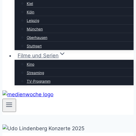
Kiel
Köln
Leipzig
München
Oberhausen
Stuttgart
Filme und Serien
Kino
Streaming
TV-Programm